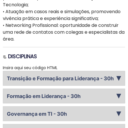
Tecnologia;
Atuação em casos reais e simulações, promovendo
•
vivência prática e experiência significativa;
Networking Profissional: oportunidade de construir
•
uma rede de contatos com colegas e especialistas da
área.
DISCIPLINAS
📃
Insira aqui seu código HTML
Transição e Formação para Liderança - 30h
▶
A disciplina aborda as habilidades essenciais para uma
Formação em Liderança - 30h
transição eficiente para a liderança, explorando
▶
ferramentas e recursos que apoiam os passos na jornada
A disciplina abrange métodos e ferramentas essenciais para
de liderança. Enfoca o desenvolvimento de competências
Governança em TI - 30h
desenvolver uma mentalidade de liderança na área de
estratégicas, técnicas de comunicação e gestão,
▶
tecnologia. São abordados temas como gestão de equipes,
capacitando os participantes a assumir papéis de liderança
A disciplina explora a importância da governança em
ferramentas de planejamento e inovação, além de
com confiança.