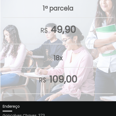
1ª parcela
49,90
R$
18x
109,00
R$
Endereço
Gonçalves Chaves, 373