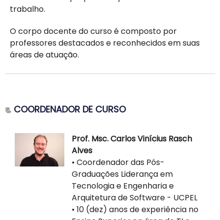
em constante transformação.
integrada e direcionada para resultados.
trabalho.
O corpo docente do curso é composto por
professores destacados e reconhecidos em suas
áreas de atuação.
COORDENADOR DE CURSO
📃
Prof. Msc. Carlos Vinícius Rasch
Alves
• Coordenador das Pós-
Graduações Liderança em
Tecnologia e Engenharia e
Arquitetura de Software - UCPEL
• 10 (dez) anos de experiência no