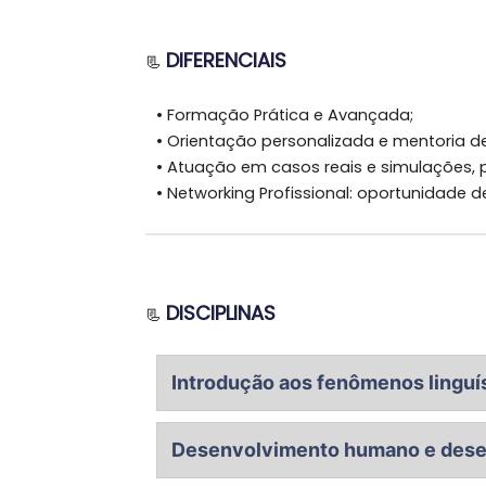
DIFERENCIAIS
📃
•
Formação Prática e Avançada;
•
Orientação personalizada e mentoria de
•
Atuação em casos reais e simulações, pr
•
Networking Profissional: oportunidade d
DISCIPLINAS
📃
Introdução aos fenômenos linguí
Características da linguagem humana; r
Desenvolvimento humano e desen
e visões da linguagem.