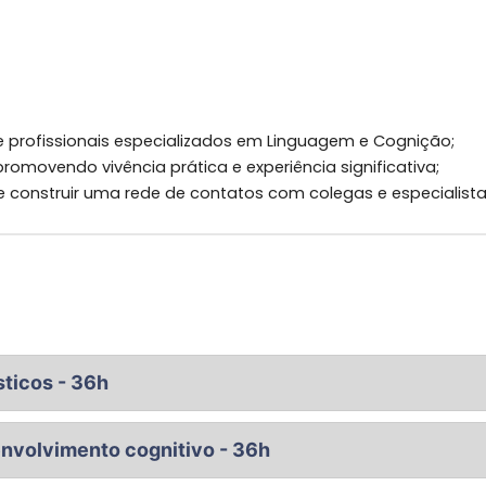
 profissionais especializados em Linguagem e Cognição;
omovendo vivência prática e experiência significativa;
e construir uma rede de contatos com colegas e especialista
sticos - 36h
elações da língua com a sociedade; abordagem normativa e
volvimento cognitivo - 36h