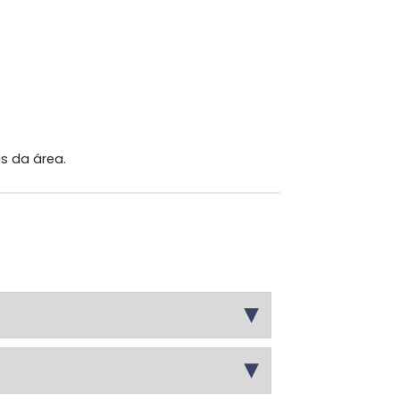
s da área.
▶
 descritiva; implicações de conceitos
▶