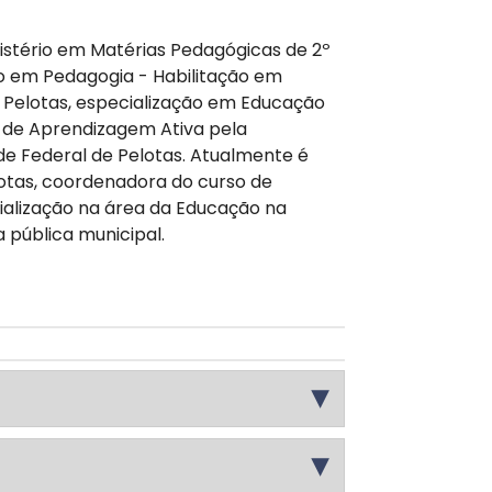
istério em Matérias Pedagógicas de 2º
ão em Pedagogia - Habilitação em
e Pelotas, especialização em Educação
 de Aprendizagem Ativa pela
e Federal de Pelotas. Atualmente é
lotas, coordenadora do curso de
ialização na área da Educação na
a pública municipal.
▶
no Brasil; conteúdo em um sistema de EaD;
 e a organização dos sistemas de EaD;
▶