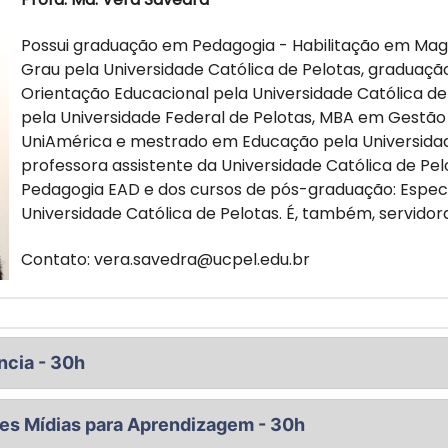
Possui graduação em Pedagogia - Habilitação em Mag
Grau pela Universidade Católica de Pelotas, graduaç
Orientação Educacional pela Universidade Católica d
pela Universidade Federal de Pelotas, MBA em Gestão
UniAmérica e mestrado em Educação pela Universidad
professora assistente da Universidade Católica de Pe
Pedagogia EAD e dos cursos de pós-graduação: Espec
Universidade Católica de Pelotas. É, também, servidor
Contato: vera.savedra@ucpel.edu.br
ncia - 30h
s da EaD no Brasil; políticas públicas voltadas para a EaD 
tes Mídias para Aprendizagem - 30h
ofessor em um sistema de EaD; bases para o planejamento