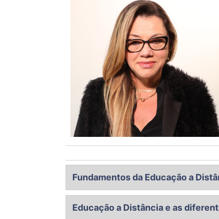
Fundamentos da Educação a Distâ
Educação a Distância-EaD no Brasil; marco
Educação a Distância e as diferen
papel do aluno em um sistema de EaD; pr